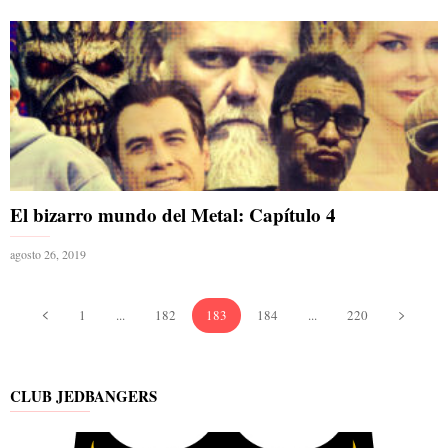
El bizarro mundo del Metal: Capítulo 4
agosto 26, 2019
1
...
182
183
184
...
220
CLUB JEDBANGERS