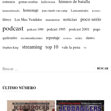
himnos de batalla
estrenos
gemas ocultas
halloween
homenaje
Lanzamientos
jean-claude-van-camp
himnosdebatalla
lectores
poco serio
noticias
libros
Los Mas Vendidos
maranowar
podcast
podcast 2001
pogo
podcast 1995
podcast 1990
reportaje
quilombo
shows
recomendaciones
series
reviews
streaming
top 10
vale la pena
Stephen King
vs
Buscar:
ÚLTIMO NÚMERO