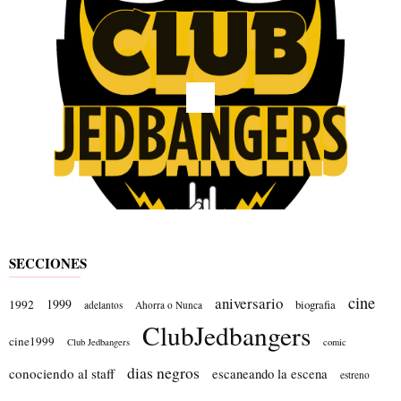
SECCIONES
cine
aniversario
1999
1992
biografia
adelantos
Ahorra o Nunca
ClubJedbangers
cine1999
Club Jedbangers
comic
dias negros
conociendo al staff
escaneando la escena
estreno