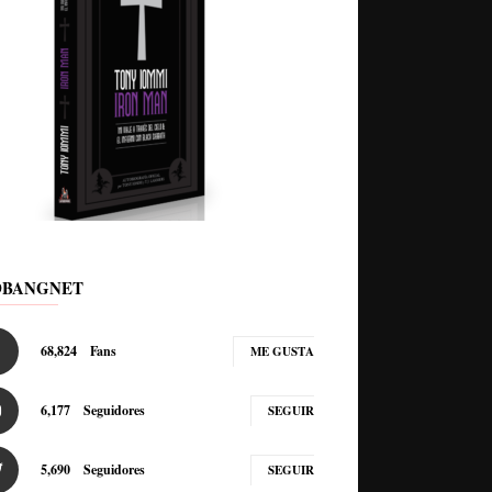
DBANGNET
68,824
Fans
ME GUSTA
6,177
Seguidores
SEGUIR
5,690
Seguidores
SEGUIR