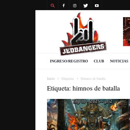
Revista
Jedbangers
INGRESO/REGISTRO
CLUB
NOTICIAS
Inicio
Etiquetas
Himnos de batalla
Etiqueta: himnos de batalla