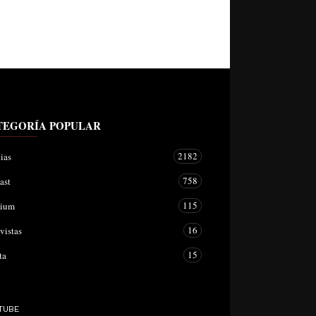
TEGORÍA POPULAR
2182
ias
758
ast
115
mium
16
vistas
15
ta
TUBE