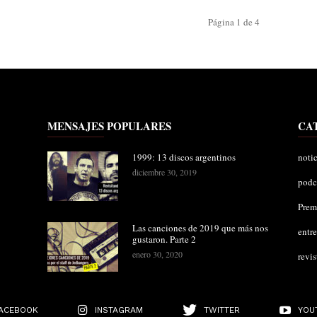
Página 1 de 4
MENSAJES POPULARES
CA
1999: 13 discos argentinos
notic
diciembre 30, 2019
podc
Pre
Las canciones de 2019 que más nos
entre
gustaron. Parte 2
enero 30, 2020
revis
ACEBOOK
INSTAGRAM
TWITTER
YOU