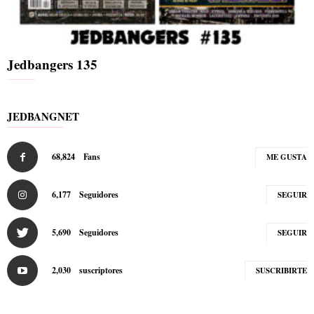
Jedbangers 135
JEDBANGNET
68,824
Fans
ME GUSTA
6,177
Seguidores
SEGUIR
5,690
Seguidores
SEGUIR
2,030
suscriptores
SUSCRIBIRTE