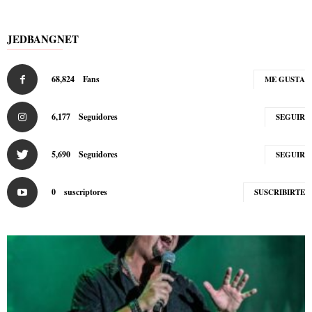
JEDBANGNET
68,824
Fans
ME GUSTA
6,177
Seguidores
SEGUIR
5,690
Seguidores
SEGUIR
0
suscriptores
SUSCRIBIRTE