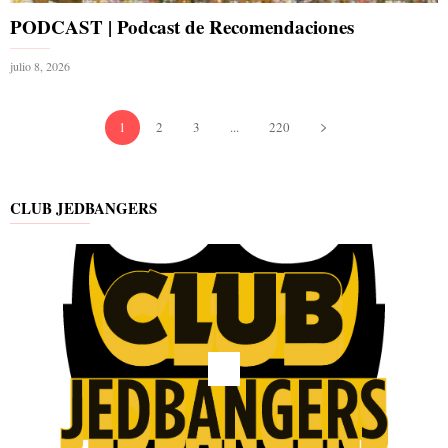
PODCAST | Podcast de Recomendaciones
julio 8, 2026
1
2
3
...
220
CLUB JEDBANGERS