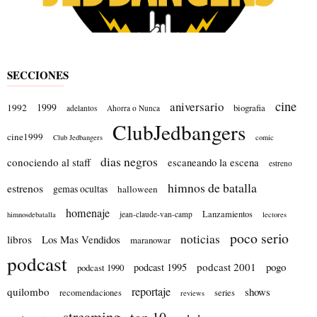
SECCIONES
cine
aniversario
1999
1992
biografia
adelantos
Ahorra o Nunca
ClubJedbangers
cine1999
Club Jedbangers
comic
dias negros
conociendo al staff
escaneando la escena
estreno
himnos de batalla
estrenos
gemas ocultas
halloween
homenaje
Lanzamientos
jean-claude-van-camp
himnosdebatalla
lectores
poco serio
noticias
libros
Los Mas Vendidos
maranowar
podcast
podcast 2001
pogo
podcast 1995
podcast 1990
reportaje
quilombo
shows
recomendaciones
series
reviews
streaming