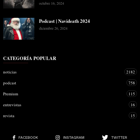
octubre 16, 2024
Podcast | Navideath 2024
diciembre 26, 2024
CATEGORÍA POPULAR
noticias
2182
podcast
758
Premium
115
entrevistas
16
revista
15
FACEBOOK
INSTAGRAM
TWITTER