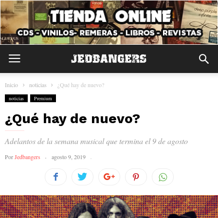
Inicio
noticias
¿Qué hay de nuevo?
noticias
Premium
¿Qué hay de nuevo?
Adelantos de la semana musical que termina el 9 de agosto
Por
Jedbangers
agosto 9, 2019