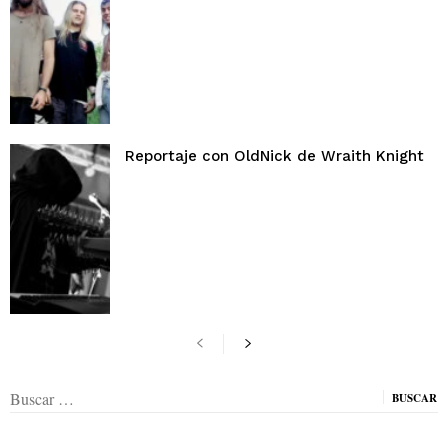
Reportaje con OldNick de Wraith Knight
Buscar: