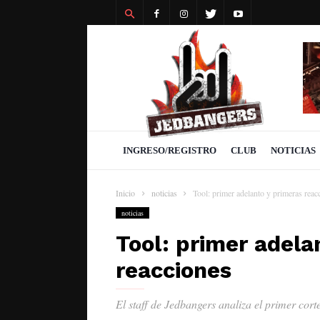
Revista
Jedbangers
INGRESO/REGISTRO
CLUB
NOTICIAS
Inicio
noticias
Tool: primer adelanto y primeras reac
noticias
Tool: primer adela
reacciones
El staff de Jedbangers analiza el primer cort