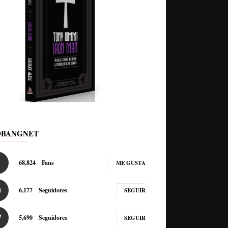
DBANGNET
68,824
Fans
ME GUSTA
6,177
Seguidores
SEGUIR
5,690
Seguidores
SEGUIR