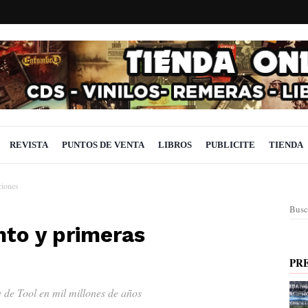
REVISTA
PUNTOS DE VENTA
LIBROS
PUBLICITE
TIENDA
ciones
Busc
nto y primeras
PR
e de Tool en mil millones de años