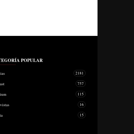
TEGORÍA POPULAR
2181
ias
757
ast
115
mium
16
vistas
15
ta