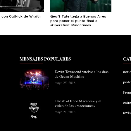
e con OldNick de Wraith
Geoff Tate llega a Buenos Aires
para poner el punto final a
«Operation: Mindcrime»
MENSAJES POPULARES
CA
Devin Townsend vuelve a los días
notic
de Ocean Machine
podc
mayo 25, 2018
Pre
Ghost: «Dance Macabre» y el
entre
video de las «reacciones»
mayo 21, 2018
revis