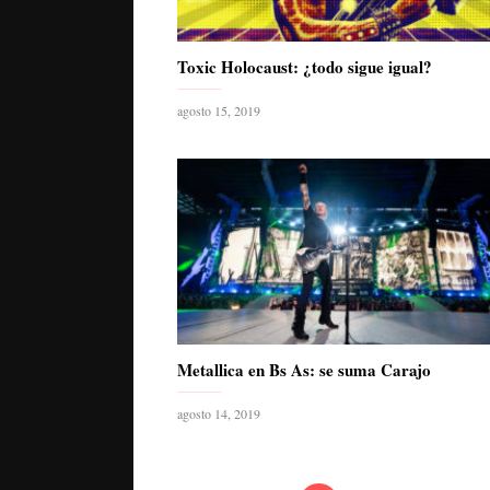
Toxic Holocaust: ¿todo sigue igual?
agosto 15, 2019
Metallica en Bs As: se suma Carajo
agosto 14, 2019