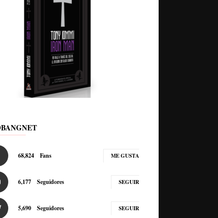
DBANGNET
68,824
Fans
ME GUSTA
6,177
Seguidores
SEGUIR
5,690
Seguidores
SEGUIR