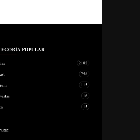
TEGORÍA POPULAR
2182
ias
758
ast
115
mium
16
vistas
15
ta
TUBE