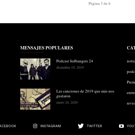
Página 3 de 6
MENSAJES POPULARES
CA
Podcast Jedbangers 24
notic
diciembre 19, 2019
podc
Pre
Las canciones de 2019 que más nos
entre
gustaron
enero 24, 2020
revis
ACEBOOK
INSTAGRAM
TWITTER
YOU