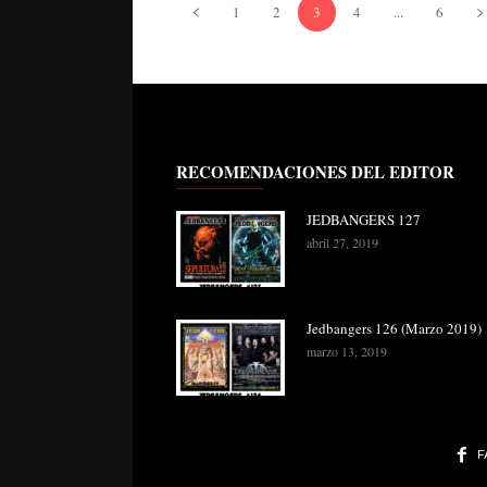
1
2
3
4
...
6
RECOMENDACIONES DEL EDITOR
JEDBANGERS 127
abril 27, 2019
Jedbangers 126 (Marzo 2019)
marzo 13, 2019
F