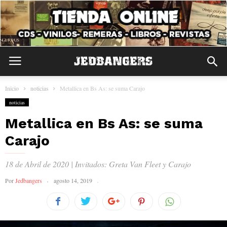
Inicio
noticias
Metallica en Bs As: se suma Carajo
noticias
Metallica en Bs As: se suma
Carajo
18 de Abril de 2020 | Invitados: Greta Van Fleet y Carajo
Por
Jedbangers
agosto 14, 2019