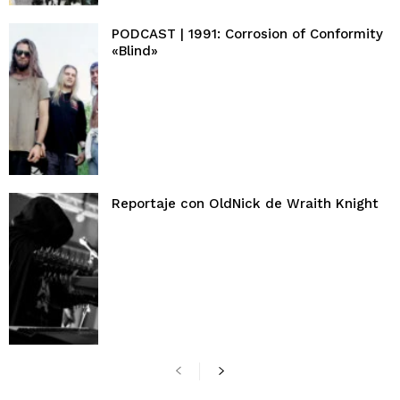
PODCAST | 1991: Corrosion of Conformity
«Blind»
Reportaje con OldNick de Wraith Knight