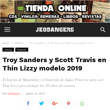
Inicio
noticias
Troy Sanders y Scott Travis en Thin Lizzy modelo 2019
noticias
Premium
Troy Sanders y Scott Travis en
Thin Lizzy modelo 2019
El bajista de Mastodon y el baterista de Judas Priest se unen con
Thin Lizzy para festejar los 50 años de carrera
Por
Jedbangers
agosto 14, 2019