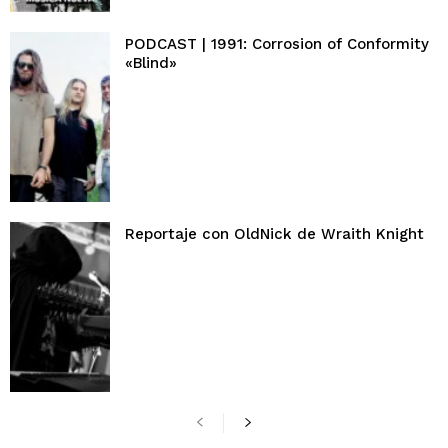
PODCAST | 1991: Corrosion of Conformity
«Blind»
Reportaje con OldNick de Wraith Knight