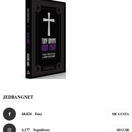
JEDBANGNET
68,824
Fans
ME GUSTA
6,177
Seguidores
SEGUIR