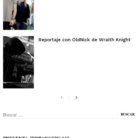
Reportaje con OldNick de Wraith Knight
Buscar: