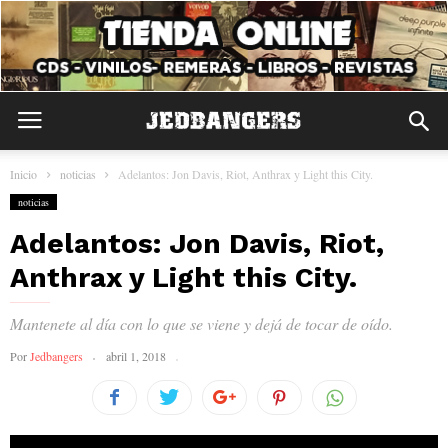
Inicio
noticias
Adelantos: Jon Davis, Riot, Anthrax y Light this City.
noticias
Adelantos: Jon Davis, Riot,
Anthrax y Light this City.
Mantenete al día con lo que se viene y dejá de tocar de oído.
Por
Jedbangers
abril 1, 2018