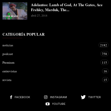
Adelantos: Lamb of God, At The Gates, Ace
Frehley, Marduk, The...
abril 27, 2018
CATEGORÍA POPULAR
noticias
2182
podcast
758
Premium
115
entrevistas
16
revista
15
FACEBOOK
INSTAGRAM
TWITTER
YOUTUBE