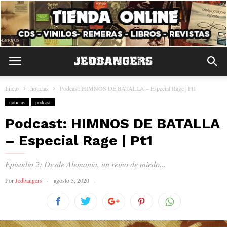
Inicio
noticias
Podcast: HIMNOS DE BATALLA – Especial Rage | Pt1
noticias
podcast
Podcast: HIMNOS DE BATALLA
– Especial Rage | Pt1
Episodio 2: Desde Alemania, un reino de miedo...
Por
Jedbangers
agosto 5, 2020