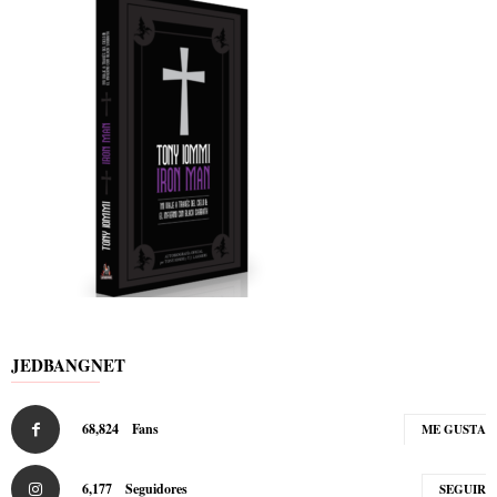
JEDBANGNET
68,824
Fans
ME GUSTA
6,177
Seguidores
SEGUIR