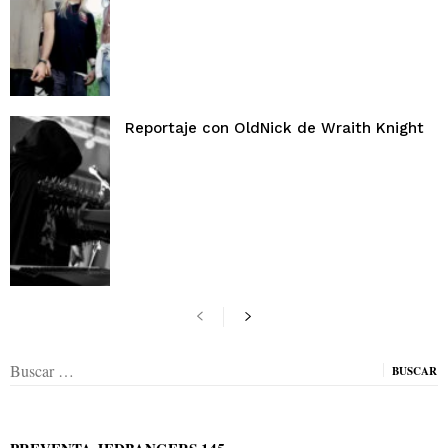
Reportaje con OldNick de Wraith Knight
Buscar: