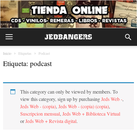
Inicio
Etiquetas
Podcast
Etiqueta: podcast
This category can only be viewed by members. To
view this category, sign up by purchasing
Jeds Web -
,
Jeds Web - (copia)
,
Jeds Web - (copia) (copia)
,
Suscripcion mensual
,
Jeds Web + Biblioteca Virtual
or
Jeds Web + Revista digital
.