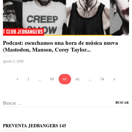
Podcast: escuchamos una hora de música nueva
(Mastodon, Manson, Corey Taylor...
agosto 3, 2020
1
...
59
60
61
...
74
Buscar:
PREVENTA JEDBANGERS 145