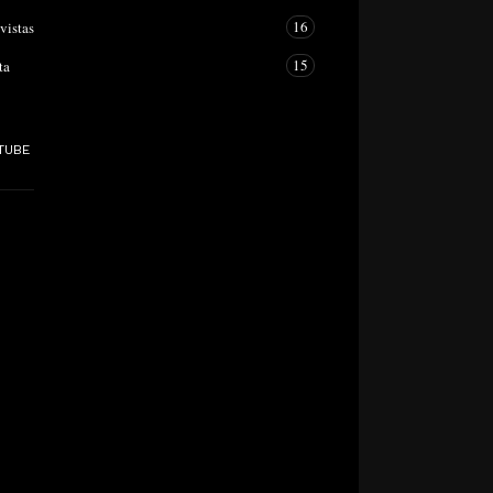
16
vistas
15
ta
TUBE