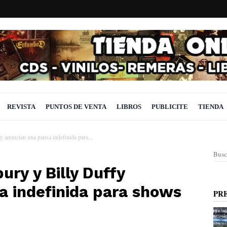
REVISTA
PUNTOS DE VENTA
LIBROS
PUBLICITE
TIENDA
 anuncian una pausa indefinida para...
Busc
ury y Billy Duffy
a indefinida para shows
PR