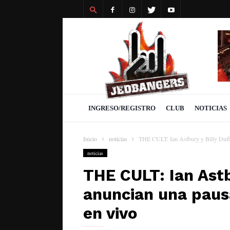
Revista
Jedbangers
INGRESO/REGISTRO
CLUB
NOTICIAS
Inicio
noticias
THE CULT: Ian Astbury y Billy Duffy
noticias
THE CULT: Ian Astb
anuncian una paus
en vivo