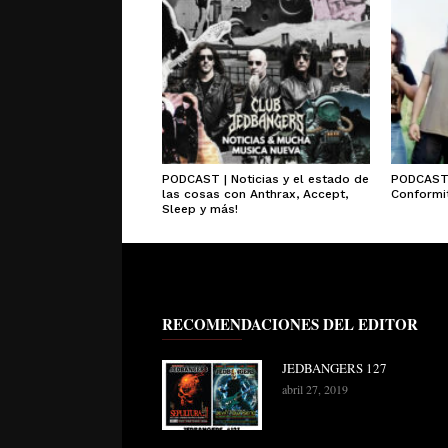
PODCAST | Noticias y el estado de
PODCAST 
las cosas con Anthrax, Accept,
Conformit
Sleep y más!
RECOMENDACIONES DEL EDITOR
JEDBANGERS 127
abril 27, 2019