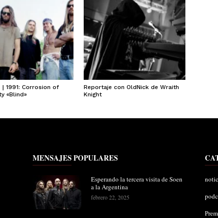
| 1991: Corrosion of
Reportaje con OldNick de Wraith
y «Blind»
Knight
MENSAJES POPULARES
CA
Esperando la tercera visita de Soen
notic
a la Argentina
podc
febrero 22, 2025
Pre