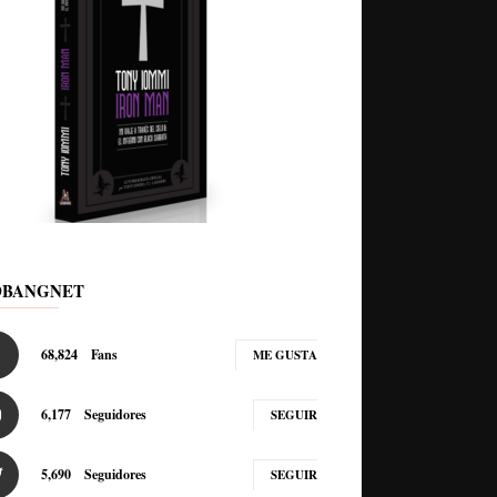
DBANGNET
68,824
Fans
ME GUSTA
6,177
Seguidores
SEGUIR
5,690
Seguidores
SEGUIR