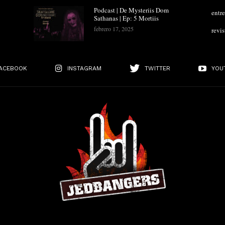
Podcast | De Mysteriis Dom
entre
Sathanas | Ep: 5 Mortiis
febrero 17, 2025
revis
ACEBOOK
INSTAGRAM
TWITTER
YOU