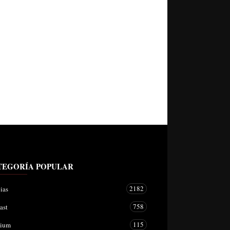
TEGORÍA POPULAR
2182
ias
758
ast
115
mium