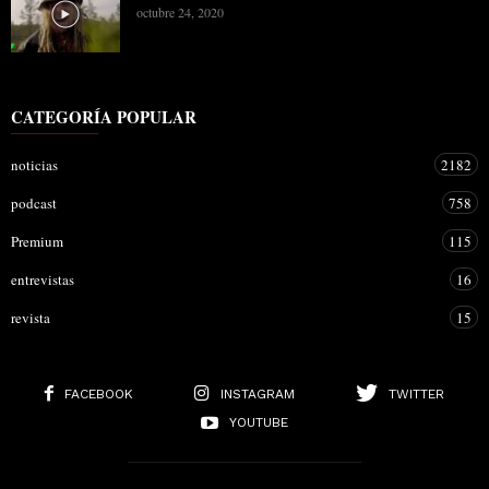
octubre 24, 2020
CATEGORÍA POPULAR
noticias
2182
podcast
758
Premium
115
entrevistas
16
revista
15
FACEBOOK
INSTAGRAM
TWITTER
YOUTUBE