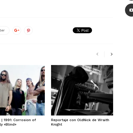
ter
| 1991: Corrosion of
Reportaje con OldNick de Wraith
y «Blind»
Knight