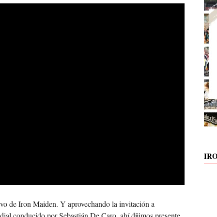
IR
vo de Iron Maiden. Y aprovechando la invitación a
dial conducido por Sebastián De Caro, ahí dijimos presente.