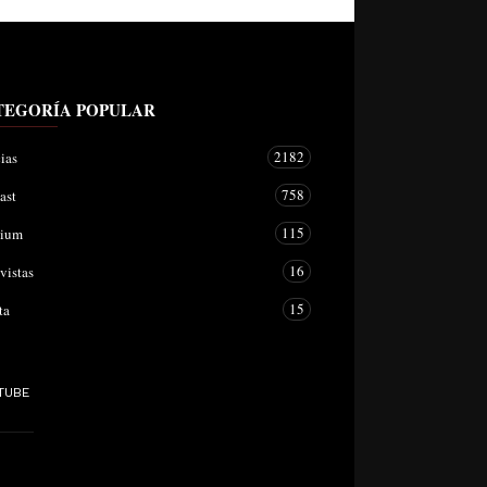
TEGORÍA POPULAR
2182
ias
758
ast
115
mium
16
vistas
15
ta
TUBE