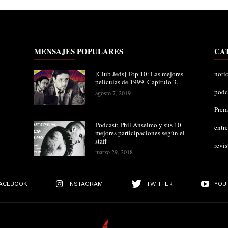
MENSAJES POPULARES
CA
[Club Jeds] Top 10: Las mejores
notic
películas de 1999. Capítulo 3.
podc
agosto 7, 2019
Pre
Podcast: Phil Anselmo y sus 10
entre
mejores participaciones según el
staff
revis
marzo 29, 2018
ACEBOOK
INSTAGRAM
TWITTER
YOU