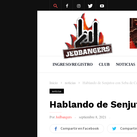
Revista
Jedbangers
INGRESO/REGISTRO
CLUB
NOTICIAS
Inicio
noticias
Hablando de Senjutsu con Seba de C
noticias
Hablando de Senju
Por
Jedbangers
septiembre 8, 2021
Compartir en Facebook
Compartir