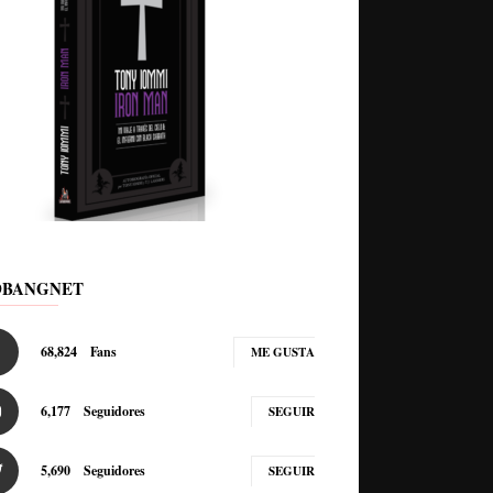
DBANGNET
68,824
Fans
ME GUSTA
6,177
Seguidores
SEGUIR
5,690
Seguidores
SEGUIR