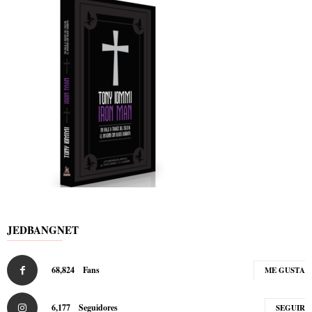
JEDBANGNET
68,824
Fans
ME GUSTA
6,177
Seguidores
SEGUIR