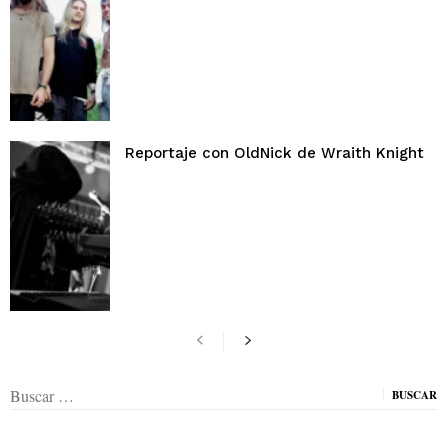
Reportaje con OldNick de Wraith Knight
Buscar: