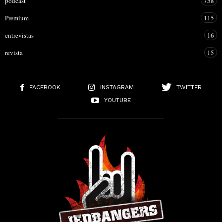
podcast
758
Premium
115
entrevistas
16
revista
15
FACEBOOK
INSTAGRAM
TWITTER
YOUTUBE