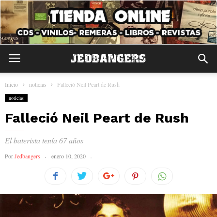
Inicio
noticias
Falleció Neil Peart de Rush
noticias
Falleció Neil Peart de Rush
El baterista tenía 67 años
Por
Jedbangers
enero 10, 2020