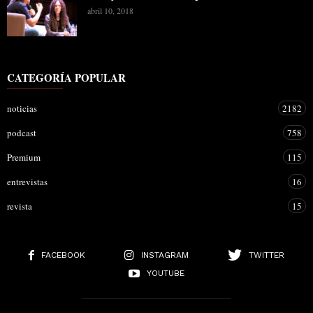
abril 10, 2018
CATEGORÍA POPULAR
noticias
2182
podcast
758
Premium
115
entrevistas
16
revista
15
FACEBOOK
INSTAGRAM
TWITTER
YOUTUBE