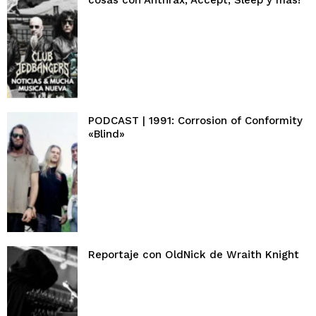
cosas con Anthrax, Accept, Sleep y más!
PODCAST | 1991: Corrosion of Conformity
«Blind»
Reportaje con OldNick de Wraith Knight