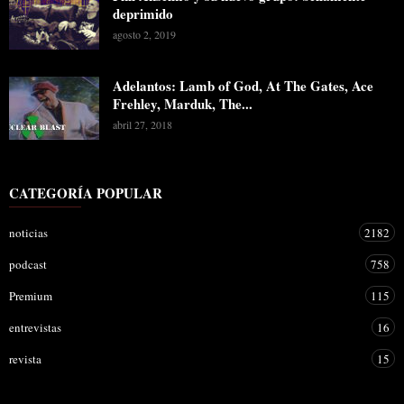
deprimido
agosto 2, 2019
Adelantos: Lamb of God, At The Gates, Ace
Frehley, Marduk, The...
abril 27, 2018
CATEGORÍA POPULAR
noticias
2182
podcast
758
Premium
115
entrevistas
16
revista
15