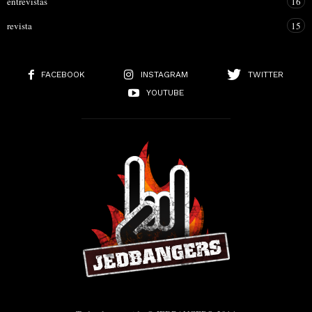
entrevistas
16
revista
15
FACEBOOK
INSTAGRAM
TWITTER
YOUTUBE