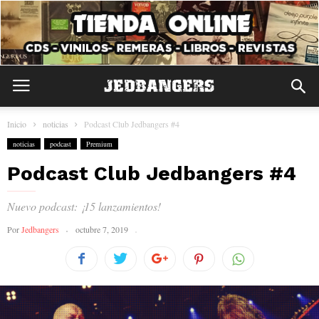
Inicio
noticias
Podcast Club Jedbangers #4
noticias
podcast
Premium
Podcast Club Jedbangers #4
Nuevo podcast: ¡15 lanzamientos!
Por
Jedbangers
octubre 7, 2019