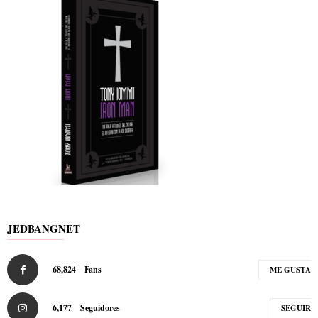
JEDBANGNET
68,824
Fans
ME GUSTA
6,177
Seguidores
SEGUIR