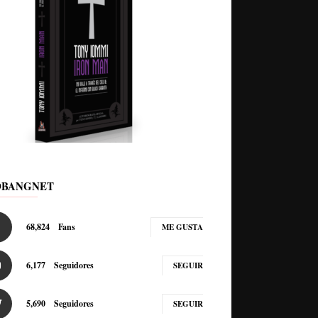
DBANGNET
68,824
Fans
ME GUSTA
6,177
Seguidores
SEGUIR
5,690
Seguidores
SEGUIR