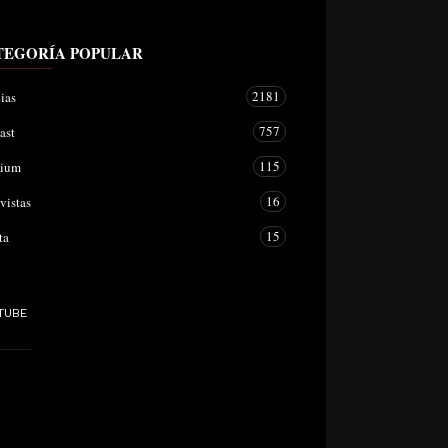
TEGORÍA POPULAR
2181
ias
757
ast
115
mium
16
vistas
15
ta
TUBE