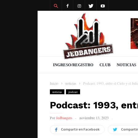
Revista
Jedbangers
INGRESO/REGISTRO
CLUB
NOTICIAS
Inicio
noticias
Podcast: 1993, entre el Cielo y el Infi
noticias
podcast
Podcast: 1993, entr
Por
Jedbangers
noviembre 13, 2023
Compartir en Facebook
Compartir