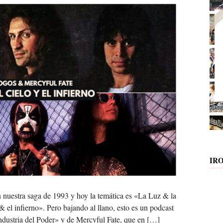
IR
nuestra saga de 1993 y hoy la temática es «La Luz & la
el infierno». Pero bajando al llano, esto es un podcast
ndustria del Poder» y de Mercyful Fate, que en […]