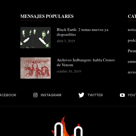
MENSAJES POPULARES
CA
Black Earth: 2 temas nuevos ya
notic
disponibles
podc
abril 3, 2019
Pre
Archivos Jedbangers: habla Cronos
entre
de Venom
octubre 30, 2019
revis
ACEBOOK
INSTAGRAM
TWITTER
YOU