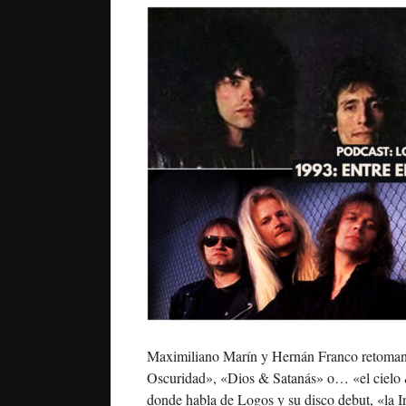
Maximiliano Marín y Hernán Franco retoman 
Oscuridad», «Dios & Satanás» o… «el cielo & 
donde habla de Logos y su disco debut, «la I