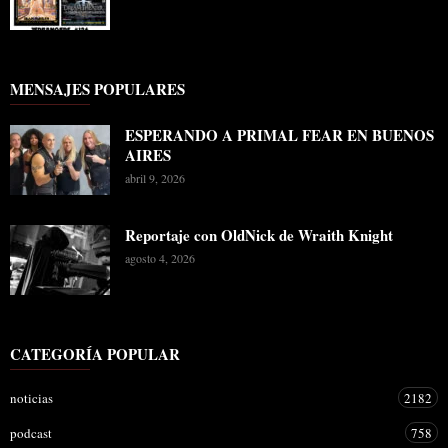
MENSAJES POPULARES
ESPERANDO A PRIMAL FEAR EN BUENOS
AIRES
abril 9, 2026
Reportaje con OldNick de Wraith Knight
agosto 4, 2026
CATEGORÍA POPULAR
noticias
2182
podcast
758