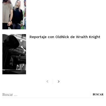
Reportaje con OldNick de Wraith Knight
Buscar: