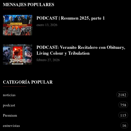
MENSAJES POPULARES
PODCAST | Resumen 2025, parte 1
enero 13, 2026
PODCAST: Veranito Recitalero con Obituary,
Living Colour y Tribulation
febrero 27, 2026
CATEGORÍA POPULAR
noticias
2182
podcast
758
Premium
115
entrevistas
16