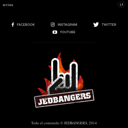
revista
15
FACEBOOK
INSTAGRAM
TWITTER
YOUTUBE
Todo el contenido © JEDBANGERS, 2014