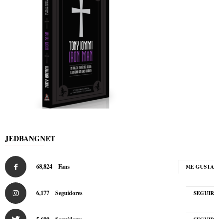
JEDBANGNET
68,824
Fans
ME GUSTA
6,177
Seguidores
SEGUIR