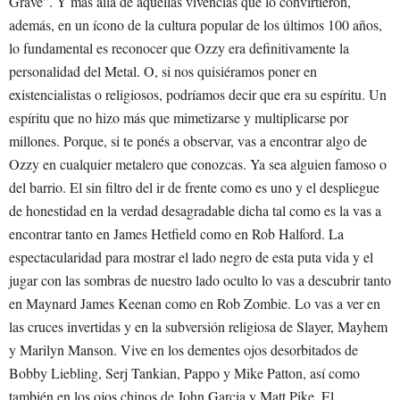
Grave”. Y más allá de aquellas vivencias que lo convirtieron,
además, en un ícono de la cultura popular de los últimos 100 años,
lo fundamental es reconocer que Ozzy era definitivamente la
personalidad del Metal. O, si nos quisiéramos poner en
existencialistas o religiosos, podríamos decir que era su espíritu. Un
espíritu que no hizo más que mimetizarse y multiplicarse por
millones. Porque, si te ponés a observar, vas a encontrar algo de
Ozzy en cualquier metalero que conozcas. Ya sea alguien famoso o
del barrio. El sin filtro del ir de frente como es uno y el despliegue
de honestidad en la verdad desagradable dicha tal como es la vas a
encontrar tanto en James Hetfield como en Rob Halford. La
espectacularidad para mostrar el lado negro de esta puta vida y el
jugar con las sombras de nuestro lado oculto lo vas a descubrir tanto
en Maynard James Keenan como en Rob Zombie. Lo vas a ver en
las cruces invertidas y en la subversión religiosa de Slayer, Mayhem
y Marilyn Manson. Vive en los dementes ojos desorbitados de
Bobby Liebling, Serj Tankian, Pappo y Mike Patton, así como
también en los ojos chinos de John Garcia y Matt Pike. El