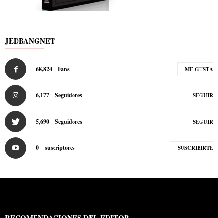
JEDBANGNET
68,824
Fans
ME GUSTA
6,177
Seguidores
SEGUIR
5,690
Seguidores
SEGUIR
0
suscriptores
SUSCRIBIRTE
RECOMENDACIONES DEL EDITOR