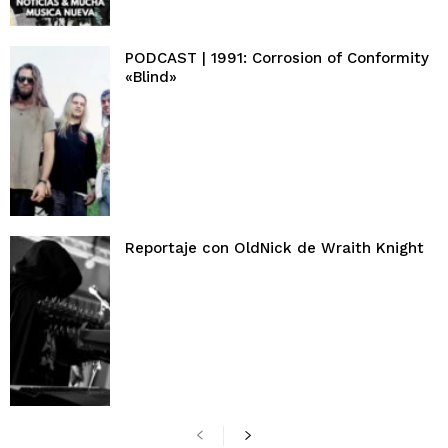
PODCAST | 1991: Corrosion of Conformity
«Blind»
Reportaje con OldNick de Wraith Knight