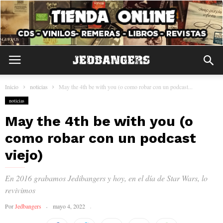
Inicio
noticias
May the 4th be with you (o como robar con un podcast...
noticias
May the 4th be with you (o
como robar con un podcast
viejo)
En 2016 grabamos Jedibangers y hoy, en el día de Star Wars, lo
revivimos
Por
Jedbangers
mayo 4, 2022