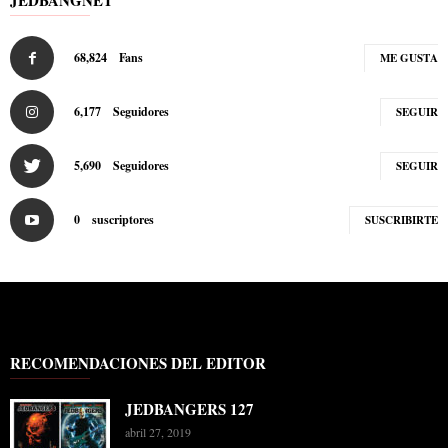
JEDBANGNET
68,824
Fans
ME GUSTA
6,177
Seguidores
SEGUIR
5,690
Seguidores
SEGUIR
0
suscriptores
SUSCRIBIRTE
RECOMENDACIONES DEL EDITOR
JEDBANGERS 127
abril 27, 2019