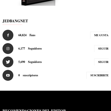
JEDBANGNET
68,824
Fans
ME GUSTA
6,177
Seguidores
SEGUIR
5,690
Seguidores
SEGUIR
0
suscriptores
SUSCRIBIRTE
RECOMENDACIONES DEL EDITOR