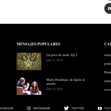
MENSAJES POPULARES
CA
Un poco de ruido. Ep 2
notic
julio 31, 2019
podc
Pre
Marty Friedman: de Japón al
entre
mundo
abril 10, 2018
revis
ACEBOOK
INSTAGRAM
TWITTER
YOU