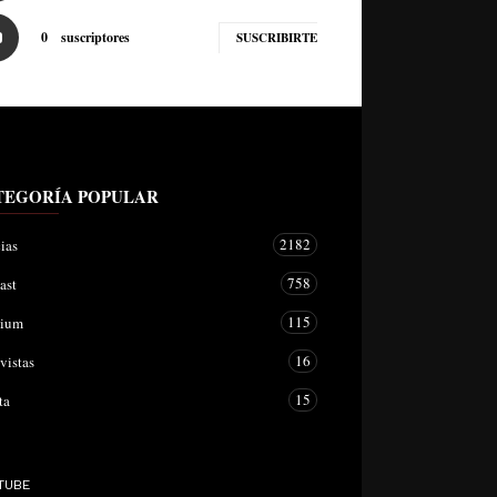
0
suscriptores
SUSCRIBIRTE
TEGORÍA POPULAR
2182
ias
758
ast
115
mium
16
vistas
15
ta
TUBE