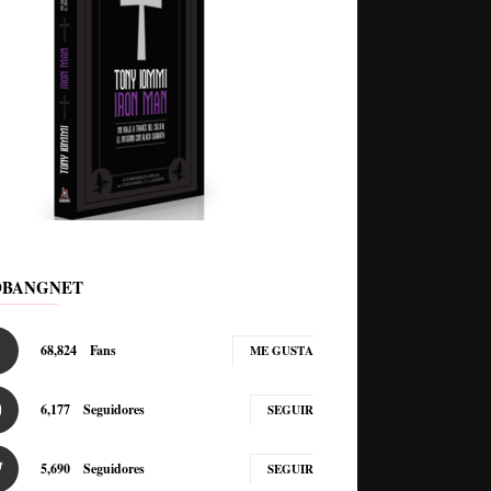
DBANGNET
68,824
Fans
ME GUSTA
6,177
Seguidores
SEGUIR
5,690
Seguidores
SEGUIR