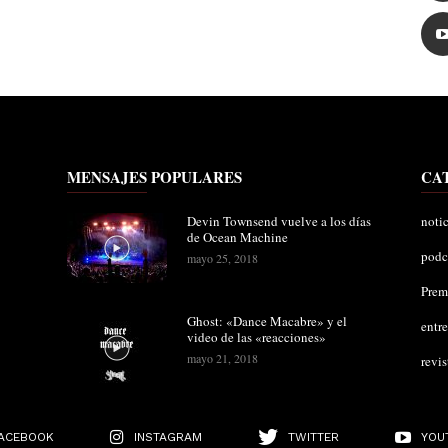
MENSAJES POPULARES
CA
Devin Townsend vuelve a los días
notic
de Ocean Machine
podc
mayo 25, 2018
Pre
Ghost: «Dance Macabre» y el
entre
video de las «reacciones»
mayo 21, 2018
revis
ACEBOOK
INSTAGRAM
TWITTER
YOU