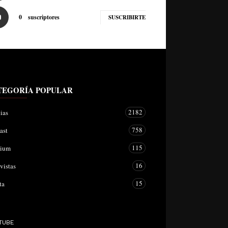
0
suscriptores
SUSCRIBIRTE
TEGORÍA POPULAR
2182
ias
758
ast
115
mium
16
vistas
15
ta
TUBE