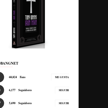
DBANGNET
68,824
Fans
ME GUSTA
6,177
Seguidores
SEGUIR
5,690
Seguidores
SEGUIR