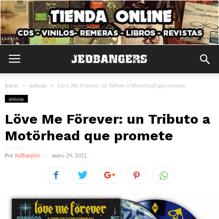
Inicio
noticias
Löve Me Förever: un Tributo a Motörhead que promete
noticias
Löve Me Förever: un Tributo a
Motörhead que promete
Por
Jedbangers
mayo 29, 2022