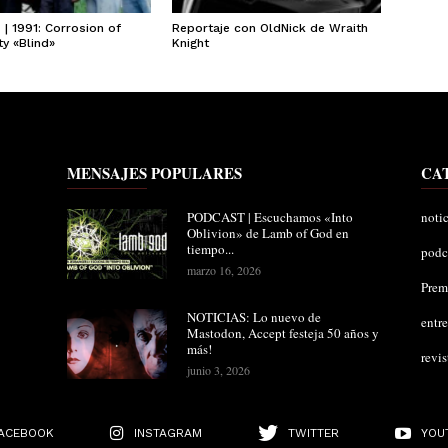
| 1991: Corrosion of
Reportaje con OldNick de Wraith
y «Blind»
Knight
MENSAJES POPULARES
CA
PODCAST | Escuchamos «Into
notic
Oblivion» de Lamb of God en
tiempo...
podc
marzo 16, 2026
Pre
NOTICIAS: Lo nuevo de
entre
Mastodon, Accept festeja 50 años y
más!
revis
junio 3, 2026
ACEBOOK
INSTAGRAM
TWITTER
YOU