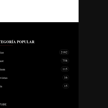
TEGORÍA POPULAR
2182
ias
758
ast
115
mium
16
vistas
15
ta
TUBE