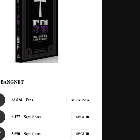
DBANGNET
68,824
Fans
ME GUSTA
6,177
Seguidores
SEGUIR
5,690
Seguidores
SEGUIR