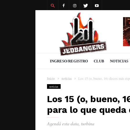
Revista
Jedbangers
INGRESO/REGISTRO
CLUB
NOTICIAS
Inicio
noticias
Los 15 (o, bueno, 16) discos más espe
noticias
Los 15 (o, bueno, 
para lo que queda
Agendá esta data, turbina