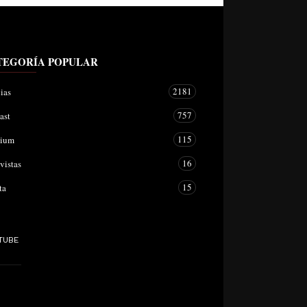
TEGORÍA POPULAR
2181
ias
757
ast
115
mium
16
vistas
15
ta
TUBE