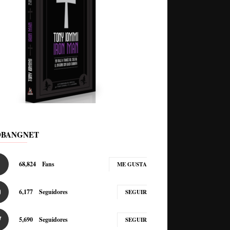
DBANGNET
68,824
Fans
ME GUSTA
6,177
Seguidores
SEGUIR
5,690
Seguidores
SEGUIR