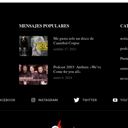
MENSAJES POPULARES
CA
Me gusta solo un disco de
notic
Cannibal Corpse
podc
octubre 17, 2023
Pre
Podcast 2003: Anthrax «We’ve
entre
Come for you all»
enero 6, 2024
revis
ACEBOOK
INSTAGRAM
TWITTER
YOU