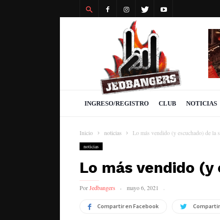
Revista
Jedbangers
INGRESO/REGISTRO
CLUB
NOTICIAS
Inicio
noticias
Lo más vendido (y escuchado) de la 
noticias
Lo más vendido (y
Por
Jedbangers
mayo 6, 2021
Compartir en Facebook
Compartir