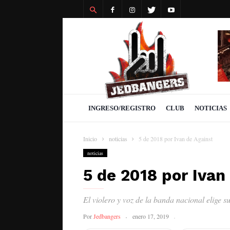
Revista
Jedbangers
INGRESO/REGISTRO
CLUB
NOTICIAS
Inicio
noticias
5 de 2018 por Ivan de Against
noticias
5 de 2018 por Ivan
El violero y voz de la banda nacional elige s
Por
Jedbangers
enero 17, 2019