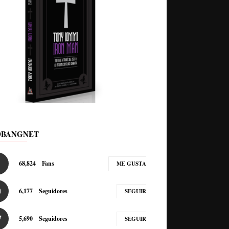
DBANGNET
68,824
Fans
ME GUSTA
6,177
Seguidores
SEGUIR
5,690
Seguidores
SEGUIR