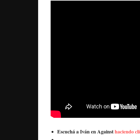
Escuchá a Iván en Against
haciendo cl