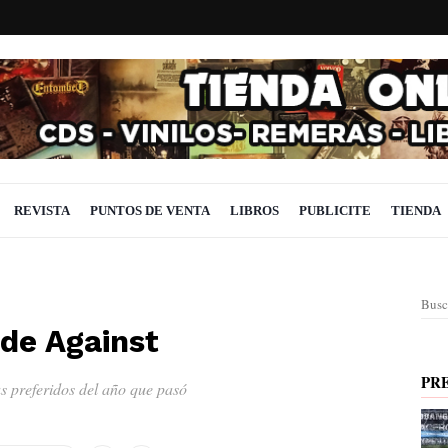
REVISTA
PUNTOS DE VENTA
LIBROS
PUBLICITE
TIENDA
Busc
 de Against
PR
us preferidos del año que pasó