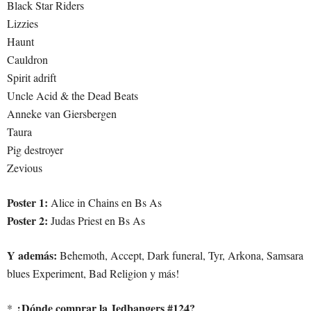
Black Star Riders
Lizzies
Haunt
Cauldron
Spirit adrift
Uncle Acid & the Dead Beats
Anneke van Giersbergen
Taura
Pig destroyer
Zevious
Poster 1:
Alice in Chains en Bs As
Poster 2:
Judas Priest en Bs As
Y además:
Behemoth, Accept, Dark funeral, Tyr, Arkona, Samsara
blues Experiment, Bad Religion y más!
¿Dónde comprar la Jedbangers #124?
*