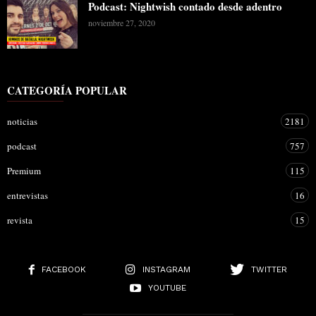
Podcast: Nightwish contado desde adentro
noviembre 27, 2020
CATEGORÍA POPULAR
noticias
2181
podcast
757
Premium
115
entrevistas
16
revista
15
FACEBOOK
INSTAGRAM
TWITTER
YOUTUBE