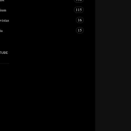
115
mium
16
vistas
15
ta
TUBE