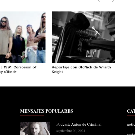
| 1991: Corrosion of
Reportaje con OldNick de Wraith
y «Blind»
Knight
MENSAJES POPULARES
CA
Podcast: Anton de Criminal
notic
septiembre 20, 2021
podc