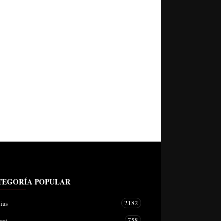
TEGORÍA POPULAR
2182
ias
758
ast