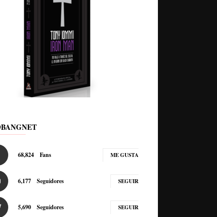
DBANGNET
68,824
Fans
ME GUSTA
6,177
Seguidores
SEGUIR
5,690
Seguidores
SEGUIR