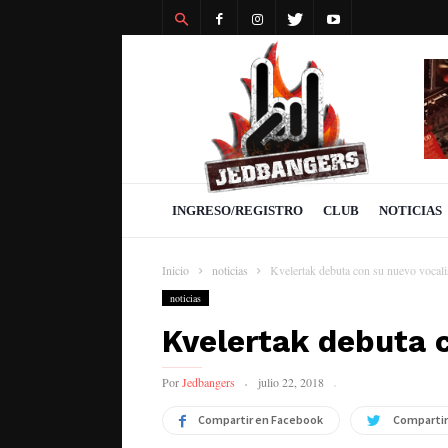
Revista
Jedbangers
INGRESO/REGISTRO
CLUB
NOTICIAS
Inicio
noticias
Kvelertak debuta con su nuevo vocali
noticias
Kvelertak debuta c
Por
Jedbangers
julio 22, 2018
Compartir en Facebook
Compartir