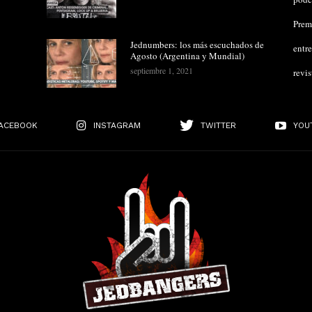
Pre
Jednumbers: los más escuchados de
entre
Agosto (Argentina y Mundial)
septiembre 1, 2021
revis
ACEBOOK
INSTAGRAM
TWITTER
YOU