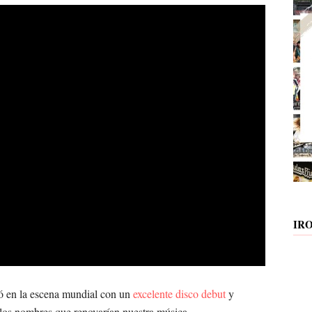
IR
ió en la escena mundial con un
excelente disco debut
y
 los nombres que renovarían nuestra música.