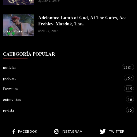
Adelantos: Lamb of God, At The Gates, Ace
Frehley, Marduk, The...
abril 27, 2018
CATEGORÍA POPULAR
noticias
2181
podcast
757
Premium
115
entrevistas
16
revista
15
FACEBOOK
INSTAGRAM
TWITTER