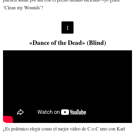
‘Clean my Wounds’?
1
«Dance of the Dead» (Blind)
¿Es polémico elegir como el mejor video de C.o.C uno con Karl