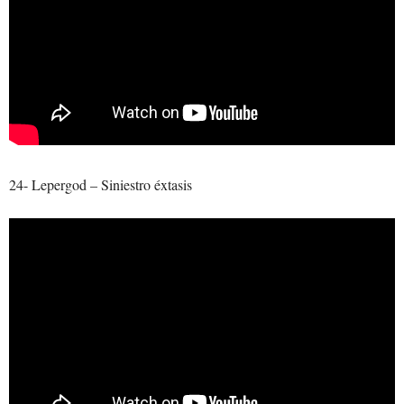
24- Lepergod – Siniestro éxtasis