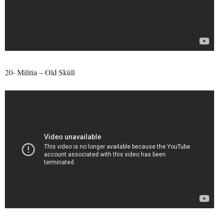
20- Militia – Old Sküll