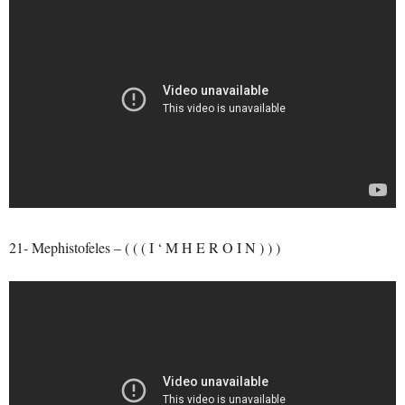
21- Mephistofeles – ( ( ( I ‘ M H E R O I N ) ) )