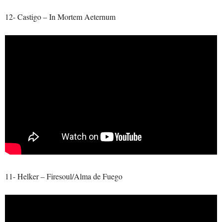
12- Castigo – In Mortem Aeternum
11- Helker – Firesoul/Alma de Fuego