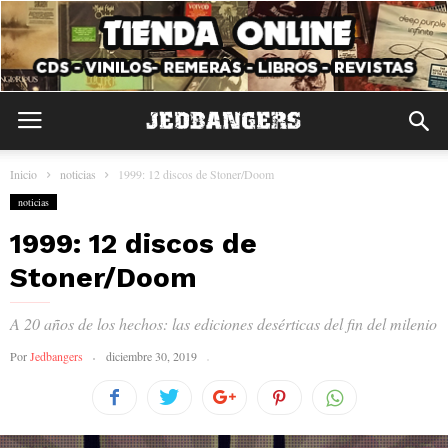
Inicio
noticias
1999: 12 discos de Stoner/Doom
noticias
1999: 12 discos de
Stoner/Doom
A 20 años de los hechos: las ediciones desérticas del fin del milenio
Por
Jedbangers
diciembre 30, 2019