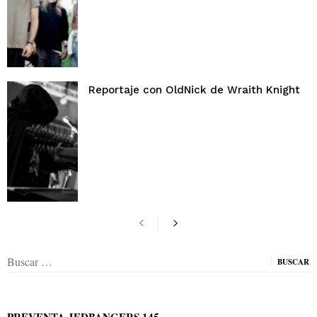
Reportaje con OldNick de Wraith Knight
Buscar:
PREVENTA JEDBANGERS 145