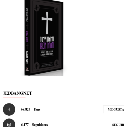
JEDBANGNET
68,824
Fans
ME GUSTA
6,177
Seguidores
SEGUIR