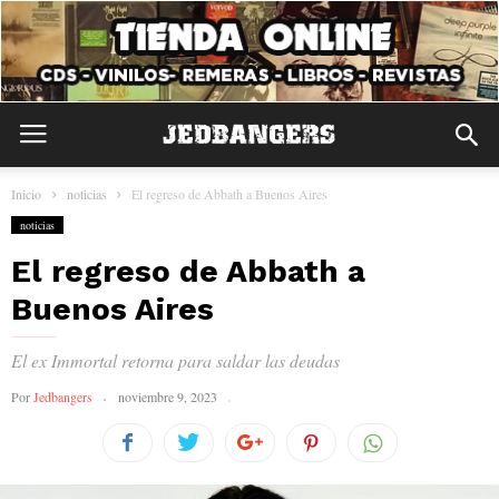
Inicio
noticias
El regreso de Abbath a Buenos Aires
noticias
El regreso de Abbath a
Buenos Aires
El ex Immortal retorna para saldar las deudas
Por
Jedbangers
noviembre 9, 2023