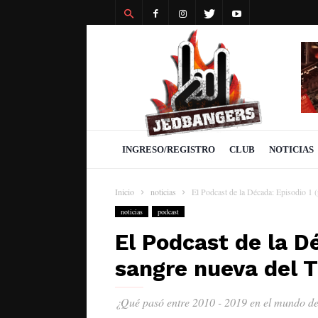
Revista
Jedbangers
INGRESO/REGISTRO
CLUB
NOTICIAS
Inicio
noticias
El Podcast de la Década: Episodio 1 (
noticias
podcast
El Podcast de la Dé
sangre nueva del 
¿Qué pasó entre 2010 - 2019 en el mundo de