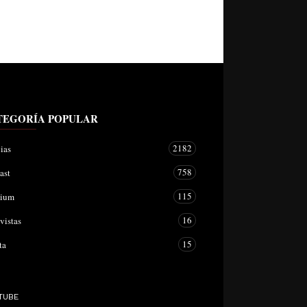
TEGORÍA POPULAR
2182
ias
758
ast
115
mium
16
vistas
15
ta
TUBE