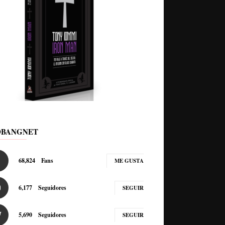
DBANGNET
68,824
Fans
ME GUSTA
6,177
Seguidores
SEGUIR
5,690
Seguidores
SEGUIR