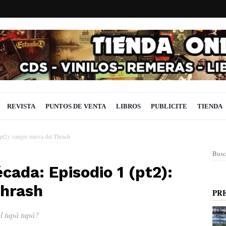
REVISTA
PUNTOS DE VENTA
LIBROS
PUBLICITE
TIENDA
pt2): sangre nueva del Thrash
Busc
cada: Episodio 1 (pt2):
Thrash
PR
l tupá tupá?