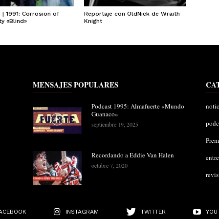
| 1991: Corrosion of
Reportaje con OldNick de Wraith
y «Blind»
Knight
MENSAJES POPULARES
CA
Podcast 1995: Almafuerte «Mundo
notic
Guanaco»
podc
septiembre 19, 2025
Pre
Recordando a Eddie Van Halen
entre
octubre 7, 2020
revis
ACEBOOK
INSTAGRAM
TWITTER
YOU