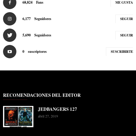
68,824
Fans
ME GUSTA
6,177
Seguidores
SEGUIR
5,690
Seguidores
SEGUIR
0
suscriptores
SUSCRIBIRTE
RECOMENDACIONES DEL EDITOR
JEDBANGERS 127
abril 27, 2019