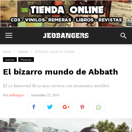
Inicio
noticias
El bizarro mundo de Abbath
noticias
Premium
El bizarro mundo de Abbath
El ex Immortal lleva una carrera con momentos insólitos
Por
Jedbangers
noviembre 22, 2019