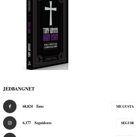
JEDBANGNET
68,824
Fans
ME GUSTA
6,177
Seguidores
SEGUIR