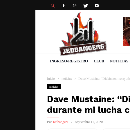
Revista
Jedbangers
INGRESO/REGISTRO
CLUB
NOTICIAS
Inicio
noticias
Dave Mustaine: “Dickinson me ayudó 
noticias
Dave Mustaine: “D
durante mi lucha c
Por
Jedbangers
septiembre 11, 2020