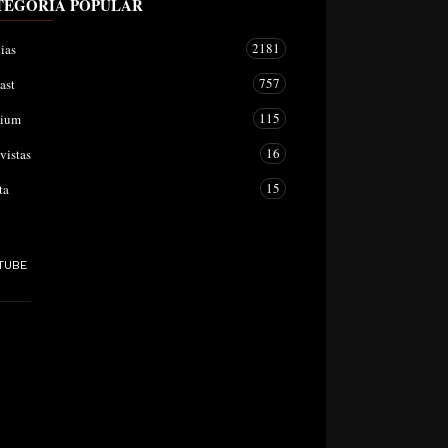
TEGORÍA POPULAR
2181
ias
757
ast
115
mium
16
vistas
15
ta
TUBE