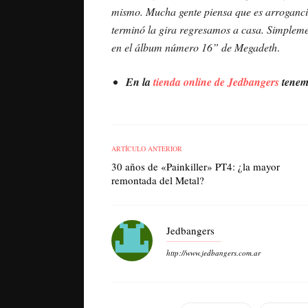
mismo. Mucha gente piensa que es arroganci
terminó la gira regresamos a casa. Simple
en el álbum número 16” de Megadeth
.
En la
tienda online de Jedbangers
tenemo
ARTÍCULO ANTERIOR
30 años de «Painkiller» PT4: ¿la mayor
remontada del Metal?
Jedbangers
http://www.jedbangers.com.ar