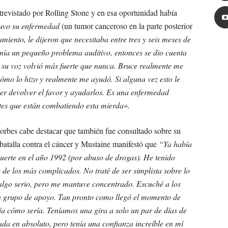
evistado por Rolling Stone y en esa oportunidad había
tuvo su enfermedad
(un tumor canceroso en la parte posterior
amiento, le dijeron que necesitaba entre tres y seis meses de
nía un pequeño problema auditivo, entonces se dio cuenta
y su voz volvió más fuerte que nunca. Bruce realmente me
ómo lo hizo y realmente me ayudó. Si alguna vez esto le
r devolver el favor y ayudarlos. Es una enfermedad
tes que están combatiendo esta mierda».
Forbes cabe destacar que también fue consultado sobre su
 batalla contra el cáncer y Mustaine manifestó que
“Ya había
uerte en el año 1992 (por abuso de drogas). He tenido
o de los más complicados. No traté de ser simplista sobre lo
algo serio, pero me mantuve concentrado. Escuché a los
n grupo de apoyo. Tan pronto como llegó el momento de
a cómo sería. Teníamos una gira a solo un par de días de
da en absoluto, pero tenía una confianza increíble en mí