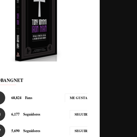
DBANGNET
68,824
Fans
ME GUSTA
6,177
Seguidores
SEGUIR
5,690
Seguidores
SEGUIR