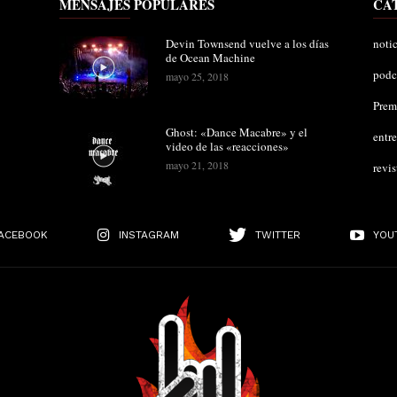
MENSAJES POPULARES
CA
Devin Townsend vuelve a los días
notic
de Ocean Machine
podc
mayo 25, 2018
Pre
Ghost: «Dance Macabre» y el
entre
video de las «reacciones»
mayo 21, 2018
revis
ACEBOOK
INSTAGRAM
TWITTER
YOU