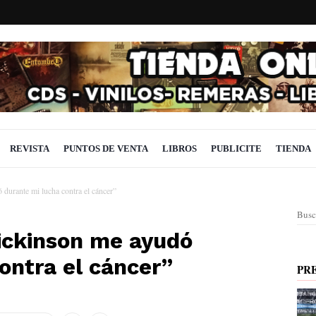
REVISTA
PUNTOS DE VENTA
LIBROS
PUBLICITE
TIENDA
durante mi lucha contra el cáncer”
Busc
ickinson me ayudó
ontra el cáncer”
PR