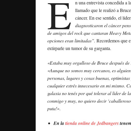
E
n una entrevista concedida a l
llamado que le realizó a Bruce
cáncer. En ese sentido, el lí
diagnosticaron el cáncer pens
de amigos del rock que cantaran Heavy Metal 
opciones eran limitadas”.
Recordemos que el
extirparle un tumor de su garganta.
«Estaba muy orgulloso de Bruce después de 
«Aunque no somos muy cercanos, es alguien
personas, lugares y cosas buenas, optimistas 
cualquier estrés innecesario en mi mismo. C
galaxia no tenés por qué tolerar al líder de 
conmigo y muy, no quiero decir ‘caballeroso’
puta!»
.
En la
tienda online de Jedbangers
tenemo