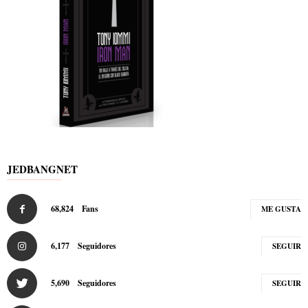
JEDBANGNET
68,824
Fans
ME GUSTA
6,177
Seguidores
SEGUIR
5,690
Seguidores
SEGUIR