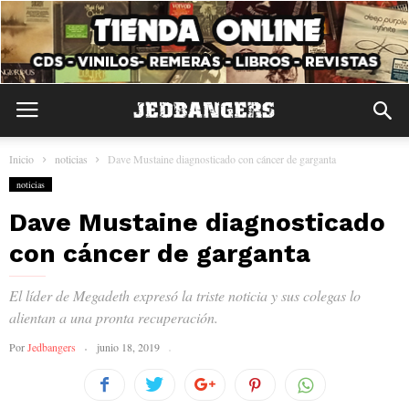
Inicio
noticias
Dave Mustaine diagnosticado con cáncer de garganta
noticias
Dave Mustaine diagnosticado
con cáncer de garganta
El líder de Megadeth expresó la triste noticia y sus colegas lo
alientan a una pronta recuperación.
Por
Jedbangers
junio 18, 2019